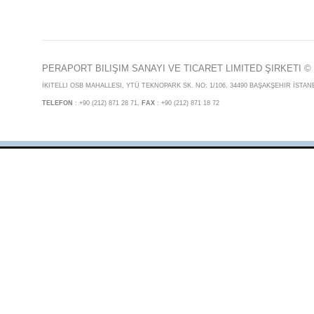
PERAPORT BILIŞIM SANAYI VE TICARET LIMITED ŞIRKETI
© 
İKITELLI OSB MAHALLESI, YTÜ TEKNOPARK SK. NO: 1/106, 34490 BAŞAKŞEHIR İSTAN
TELEFON
: +90 (212) 871 28 71,
FAX
: +90 (212) 871 18 72